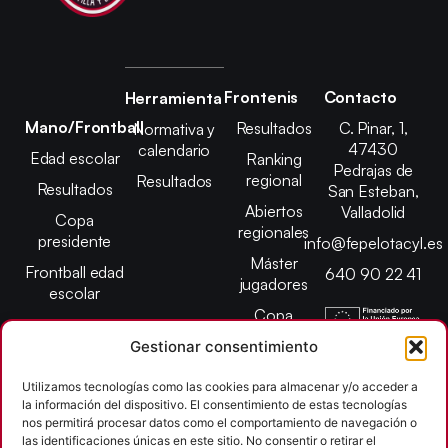
Frontenis
Contacto
Herramienta
Mano/Frontball
Resultados
C. Pinar, 1,
Normativa y
47430
calendario
Edad escolar
Ranking
Pedrajas de
regional
Resultados
Resultados
San Esteban,
Abiertos
Valladolid
Copa
regionales
presidente
info@fepelotacyl.es
Máster
Frontball edad
640 90 22 41
jugadores
escolar
Copa
presidente
Gestionar consentimiento
Abiertos edad
escolar
Utilizamos tecnologías como las cookies para almacenar y/o acceder a
la información del dispositivo. El consentimiento de estas tecnologías
Campeonato
nos permitirá procesar datos como el comportamiento de navegación o
provincial
las identificaciones únicas en este sitio. No consentir o retirar el