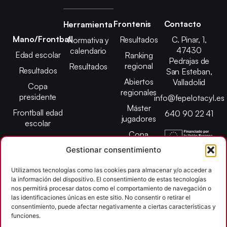
Frontenis
Contacto
Herramienta
Mano/Frontball
Resultados
C. Pinar, 1,
Normativa y
47430
calendario
Edad escolar
Ranking
Pedrajas de
regional
Resultados
Resultados
San Esteban,
Abiertos
Valladolid
Copa
regionales
presidente
info@fepelotacyl.es
Máster
Frontball edad
640 90 22 41
jugadores
escolar
Copa
presidente
Gestionar consentimiento
Abiertos edad
Utilizamos tecnologías como las cookies para almacenar y/o acceder a
escolar
la información del dispositivo. El consentimiento de estas tecnologías
Campeonato
nos permitirá procesar datos como el comportamiento de navegación o
provincial
las identificaciones únicas en este sitio. No consentir o retirar el
consentimiento, puede afectar negativamente a ciertas características y
León
funciones.