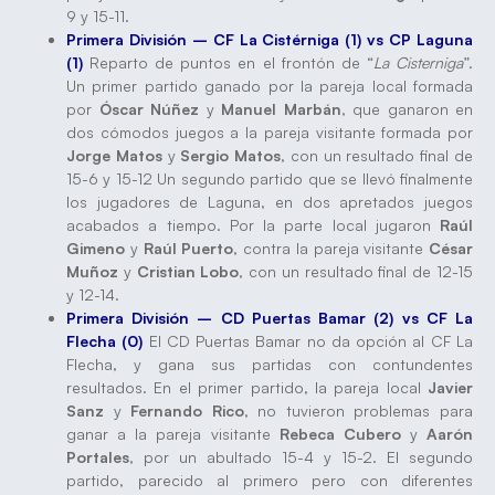
9 y 15-11.
Primera División – CF La Cistérniga (1) vs CP Laguna
(1)
Reparto de puntos en el frontón de “
La Cisterniga
”.
Un primer partido ganado por la pareja local formada
por
Óscar Núñez
y
Manuel Marbán
, que ganaron en
dos cómodos juegos a la pareja visitante formada por
Jorge Matos
y
Sergio Matos
, con un resultado final de
15-6 y 15-12 Un segundo partido que se llevó finalmente
los jugadores de Laguna, en dos apretados juegos
acabados a tiempo. Por la parte local jugaron
Raúl
Gimeno
y
Raúl Puerto
, contra la pareja visitante
César
Muñoz
y
Cristian Lobo
, con un resultado final de 12-15
y 12-14.
Primera División – CD Puertas Bamar (2) vs CF La
Flecha (0)
El CD Puertas Bamar no da opción al CF La
Flecha, y gana sus partidas con contundentes
resultados. En el primer partido, la pareja local
Javier
Sanz
y
Fernando Rico
, no tuvieron problemas para
ganar a la pareja visitante
Rebeca Cubero
y
Aarón
Portales
, por un abultado 15-4 y 15-2. El segundo
partido, parecido al primero pero con diferentes